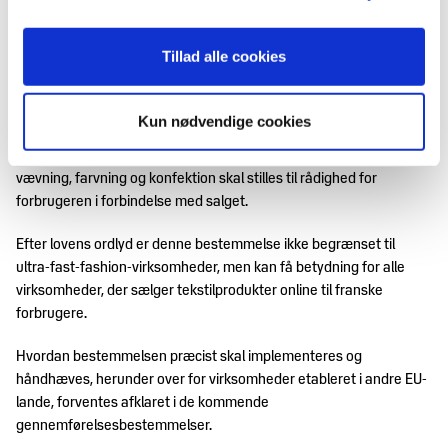
Ny oplysningspligt ved online salg
Tillad alle cookies
Loven indeholder også en bestemmelse, som rækker bredere end
reguleringen af ultra-fast fashion.
Kun nødvendige cookies
Ved online salg af tekstilprodukter indføres en oplysningspligt om
produktets fremstillingssted. Oplysninger om blandt andet
vævning, farvning og konfektion skal stilles til rådighed for
forbrugeren i forbindelse med salget.
Efter lovens ordlyd er denne bestemmelse ikke begrænset til
ultra-fast-fashion-virksomheder, men kan få betydning for alle
virksomheder, der sælger tekstilprodukter online til franske
forbrugere.
Hvordan bestemmelsen præcist skal implementeres og
håndhæves, herunder over for virksomheder etableret i andre EU-
lande, forventes afklaret i de kommende
gennemførelsesbestemmelser.