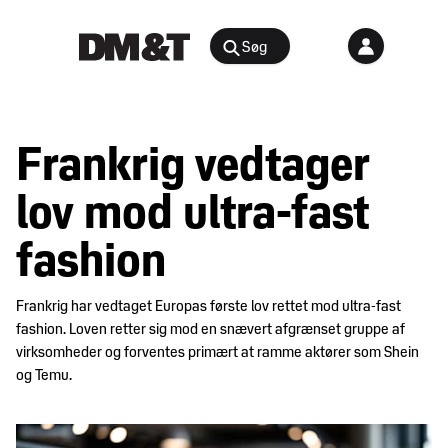
Søg
Rådgivning
Frankrig vedtager
Agenter &
Arrangementer
Distributører
lov mod ultra-fast
Arbejdsmiljø
Nyheder
fashion
&
Bæredygtighed
indsigt
og
Frankrig har vedtaget Europas første lov rettet mod ultra-fast
samfundsansvar
fashion. Loven retter sig mod en snævert afgrænset gruppe af
Juridisk
Digital
virksomheder og forventes primært at ramme aktører som Shein
medlemsportal
og Temu.
E-
handel
Medlemskab