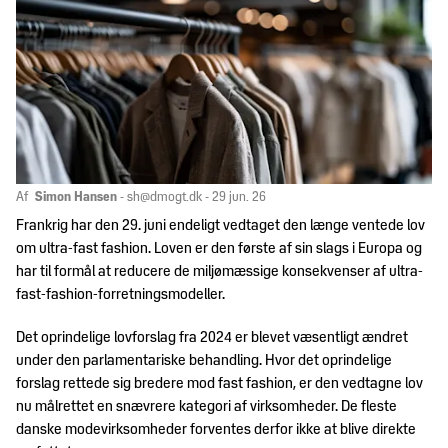
Handelsjura
Dine
Om
HR-
fordele
os
Jura
som
medlem
Hvem
International
Politik
er
handel
Ramme- og
DM&T?
rabataftaler
DM&T's
Internationalt
Jobbørs
politiske
DM&T's
juridisk
Vores
Af
Simon Hansen
-
sh@dmogt.dk
- 29 jun. 26
arbejde
bestyrelse
netværk
medlemmer
Kontakt
Frankrig har den 29. juni endeligt vedtaget den længe ventede lov
Politiske
DM&T's
om ultra-fast fashion. Loven er den første af sin slags i Europa og
Kemi
Betingelser
prioriteter
medarbejdere
har til formål at reducere de miljømæssige konsekvenser af ultra-
for
Presse
Mærkning
fast-fashion-forretningsmodeller.
rådgivning
Branchens bidrag til
&
samfundsøkonomien
standarder
Vedtægter
DM&T
Det oprindelige lovforslag fra 2024 er blevet væsentligt ændret
for fuldt
under den parlamentariske behandling. Hvor det oprindelige
Sport
DM&T's forpligtelse
Persondata
medlemskab
forslag rettede sig bredere mod fast fashion, er den vedtagne lov
til ansvarlig
nu målrettet en snævrere kategori af virksomheder. De fleste
Told
virksomhedsadfærd
dmogt.ai
Vedtægter for
danske modevirksomheder forventes derfor ikke at blive direkte
servicemedlemskab