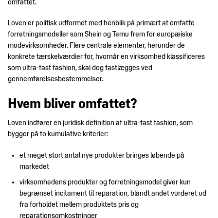
Trends
omfattet.
DM&T's
&
historie
Loven er politisk udformet med henblik på primært at omfatte
design
Brancheerklæringer
forretningsmodeller som Shein og Temu frem for europæiske
Udvidet
modevirksomheder. Flere centrale elementer, herunder de
producentansvar
konkrete tærskelværdier for, hvornår en virksomhed klassificeres
som ultra-fast fashion, skal dog fastlægges ved
gennemførelsesbestemmelser.
Hvem bliver omfattet?
Loven indfører en juridisk definition af ultra-fast fashion, som
bygger på to kumulative kriterier:
et meget stort antal nye produkter bringes løbende på
markedet
virksomhedens produkter og forretningsmodel giver kun
begrænset incitament til reparation, blandt andet vurderet ud
fra forholdet mellem produktets pris og
reparationsomkostninger