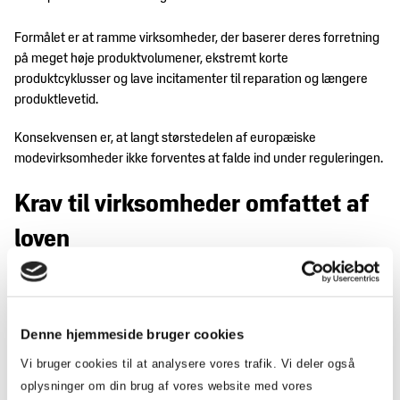
Formålet er at ramme virksomheder, der baserer deres forretning
på meget høje produktvolumener, ekstremt korte
produktcyklusser og lave incitamenter til reparation og længere
produktlevetid.
Konsekvensen er, at langt størstedelen af europæiske
modevirksomheder ikke forventes at falde ind under reguleringen.
Krav til virksomheder omfattet af
loven
Virksomheder, der falder inden for definitionen af ultra-fast
fashion, vil blive mødt af en række nye krav.
Miljøafgift:
Virksomheder kan blive pålagt en særlig miljøafgift pr.
Denne hjemmeside bruger cookies
produkt. Afgiften skal gradvist stige frem mod 2030 og kan
Vi bruger cookies til at analysere vores trafik. Vi deler også
maksimalt udgøre 10 euro pr. produkt eller 50 procent af
oplysninger om din brug af vores website med vores
produktets salgspris. De konkrete satser og beregningsmetoder