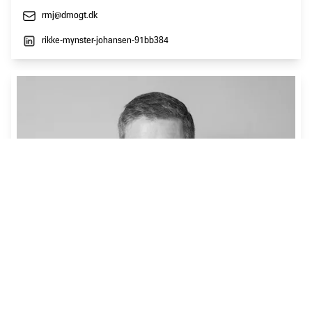
rmj@dmogt.dk
rikke-mynster-johansen-91bb384