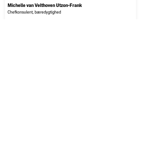
Michelle van Velthoven Utzon-Frank
Chefkonsulent, bæredygtighed
97117229
mvu@dmogt.dk
michelle-van-velthoven-utzon-frank