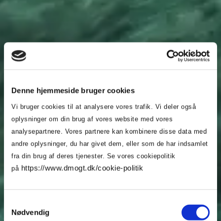
Denne hjemmeside bruger cookies
Vi bruger cookies til at analysere vores trafik. Vi deler også
oplysninger om din brug af vores website med vores
analysepartnere. Vores partnere kan kombinere disse data med
andre oplysninger, du har givet dem, eller som de har indsamlet
fra din brug af deres tjenester. Se vores cookiepolitik
https://www.dmogt.dk/cookie-politik
på
Due diligence - i detaljer
Her går vi i dybden med de forskellige elementer af
Samtykkevalg
due diligence. Det er en systematisk proces med
Nødvendig
seks trin, som man løbende bør gennemgå i