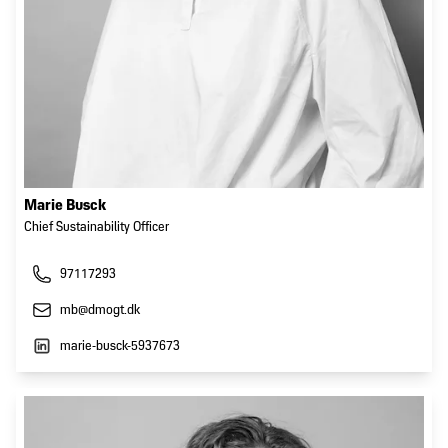
Marie Busck
Chief Sustainability Officer
97117293
mb@dmogt.dk
marie-busck-5937673