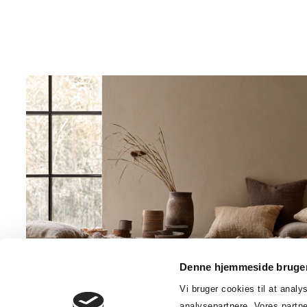
Denne hjemmeside bruger
Vi bruger cookies til at anal
analysepartnere. Vores partn