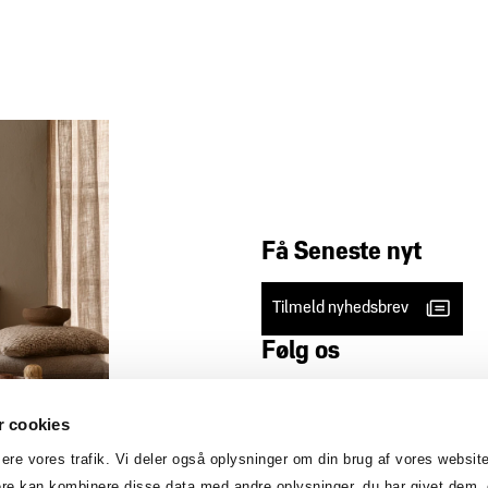
Få Seneste nyt
Tilmeld nyhedsbrev
Følg os
 cookies
Kontakt os
Find os
ysere vores trafik. Vi deler også oplysninger om din brug af vores websi
ere kan kombinere disse data med andre oplysninger, du har givet dem, 
9711 7200
Birk Cente