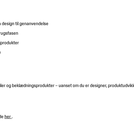
a design til genanvendelse
brugsfasen
lprodukter
e
tiler og beklædningsprodukter – uanset om du er designer, produktudvikle
ide
her
.