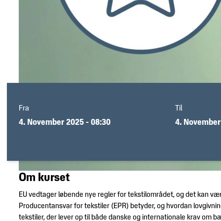
Trends
DM&T's
&
historie
design
Brancheerklæringer
Udvidet
producentansvar
Fra
Til
4. November 2025 - 08:30
4. November 
Om kurset
EU vedtager løbende nye regler for tekstilområdet, og det kan vær
Producentansvar for tekstiler (EPR) betyder, og hvordan lovgivnin
tekstiler, der lever op til både danske og internationale krav om b