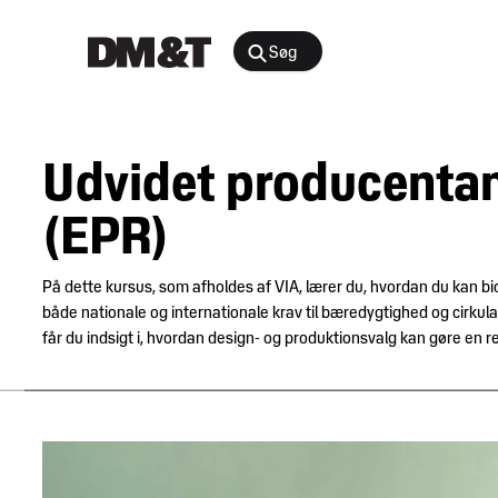
Søg
Rådgivning
Udvidet producentans
Agenter &
Arrangementer
Distributører
(EPR)
Arbejdsmiljø
Nyheder
&
På dette kursus, som afholdes af VIA, lærer du, hvordan du kan bidra
Bæredygtighed
indsigt
både nationale og internationale krav til bæredygtighed og cirkul
og
får du indsigt i, hvordan design- og produktionsvalg kan gøre en ree
samfundsansvar
Juridisk
Digital
medlemsportal
E-
handel
Medlemskab