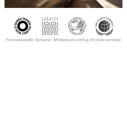
Persondatapolitik
Disclaimer
Whistleblower-ordning
Dit cookie samtykke