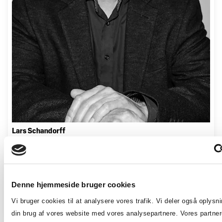
Lars Schandorff
Overenskomstchef
97117236
ls@dmogt.dk
Denne hjemmeside bruger cookies
Vi bruger cookies til at analysere vores trafik. Vi deler også oplysn
larsschandorff
din brug af vores website med vores analysepartnere. Vores partne