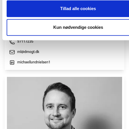
Tillad alle cookies
Michael Lund-Nielsen
Kun nødvendige cookies
Overenskomstchef, advokat
97117235
ml@dmogt.dk
michaellundnielsen1