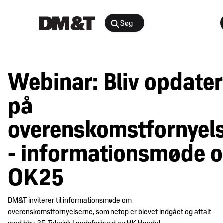
Søg
Rådgivning
Webinar: Bliv opdater
Agenter &
Arrangementer
Distributører
på
Arbejdsmiljø
Nyheder
overenskomstfornyel
&
Bæredygtighed
indsigt
og
- informationsmøde 
samfundsansvar
Juridisk
OK25
Digital
medlemsportal
E-
DM&T inviterer til informationsmøde om
handel
Medlemskab
overenskomstfornyelserne, som netop er blevet indgået og aftalt