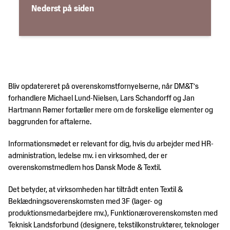
Trends
DM&T's
Nederst på siden
&
historie
design
Brancheerklæringer
Udvidet
producentansvar
Bliv opdatereret på overenskomstfornyelserne, når DM&T’s
forhandlere Michael Lund-Nielsen, Lars Schandorff og Jan
Hartmann Rømer fortæller mere om de forskellige elementer og
baggrunden for aftalerne.
Informationsmødet er relevant for dig, hvis du arbejder med HR-
administration, ledelse mv. i en virksomhed, der er
overenskomstmedlem hos Dansk Mode & Textil.
Det betyder, at virksomheden har tiltrådt enten Textil &
Beklædningsoverenskomsten med 3F (lager- og
produktionsmedarbejdere mv.), Funktionæroverenskomsten med
Teknisk Landsforbund (designere, tekstilkonstruktører, teknologer