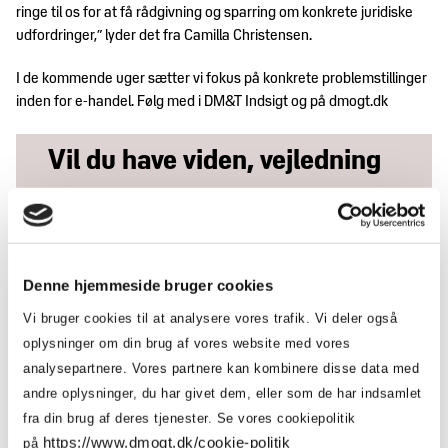
ringe til os for at få rådgivning og sparring om konkrete juridiske
udfordringer,” lyder det fra Camilla Christensen.
I de kommende uger sætter vi fokus på konkrete problemstillinger
inden for e-handel. Følg med i DM&T Indsigt og på dmogt.dk
Vil du have viden, vejledning
og gode råd til at tackle de
juridiske udfordringer ved e-
handel?
Denne hjemmeside bruger cookies
Vi bruger cookies til at analysere vores trafik. Vi deler også
Besøg vores
oplysninger om din brug af vores website med vores
rådgivningsunivers om e-
analysepartnere. Vores partnere kan kombinere disse data med
handel
andre oplysninger, du har givet dem, eller som de har indsamlet
fra din brug af deres tjenester. Se vores cookiepolitik
https://www.dmogt.dk/cookie-politik
på