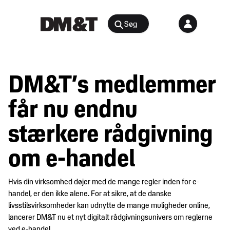
Søg
Rådgivning
DM&T’s medlemmer
Agenter &
Arrangementer
Distributører
får nu endnu
Arbejdsmiljø
Nyheder
stærkere rådgivning
&
Bæredygtighed
indsigt
og
om e-handel
samfundsansvar
Juridisk
Digital
Hvis din virksomhed døjer med de mange regler inden for e-
medlemsportal
handel, er den ikke alene. For at sikre, at de danske
E-
livsstilsvirksomheder kan udnytte de mange muligheder online,
handel
Medlemskab
lancerer DM&T nu et nyt digitalt rådgivningsunivers om reglerne
ved e-handel.