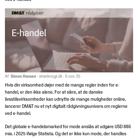
Handelsjura
Dine
Om
HR-
fordele
os
Jura
som
medlem
Hvem
International
Politik
er
handel
Ramme- og
DM&T?
rabataftaler
DM&T's
Internationalt
Jobbørs
politiske
DM&T's
juridisk
Vores
arbejde
bestyrelse
netværk
medlemmer
Kontakt
Politiske
DM&T's
Af
Simon Hansen
-
sh@dmogt.dk
- 6 nov. 25
Kemi
Betingelser
prioriteter
medarbejdere
for
Hvis din virksomhed døjer med de mange regler inden for e-
Presse
Mærkning
rådgivning
handel, er den ikke alene. For at sikre, at de danske
Branchens bidrag til
&
livsstilsvirksomheder kan udnytte de mange muligheder online,
samfundsøkonomien
standarder
Vedtægter
DM&T
lancerer DM&T nu et nyt digitalt rådgivningsunivers om reglerne
for fuldt
Sport
ved e-handel.
DM&T's forpligtelse
Persondata
medlemskab
til ansvarlig
Det globale e-handelsmarked for mode anslås at udgøre USD 886
Told
virksomhedsadfærd
dmogt.ai
Vedtægter for
mia. i 2025 ifølge Statista. Og det er ikke kun mode, der handles
servicemedlemskab