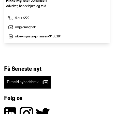
Rikke Mynster Johansen
Advokat, handelsjura og told
97117222
rmj@dmogt.dk
rikke-mynster-johansen-91bb384
Få Seneste nyt
Tilmeld nyhedsbrev
Følg os