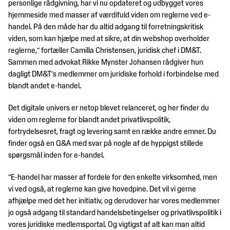
personlige rådgivning, har vi nu opdateret og udbygget vores
hjemmeside med masser af værdifuld viden om reglerne ved e-
handel. På den måde har du altid adgang til forretningskritisk
viden, som kan hjælpe med at sikre, at din webshop overholder
reglerne,” fortæller Camilla Christensen, juridisk chef i DM&T.
Sammen med advokat Rikke Mynster Johansen rådgiver hun
dagligt DM&T’s medlemmer om juridiske forhold i forbindelse med
blandt andet e-handel.
Det digitale univers er netop blevet relanceret, og her finder du
viden om reglerne for blandt andet privatlivspolitik,
fortrydelsesret, fragt og levering samt en række andre emner. Du
finder også en Q&A med svar på nogle af de hyppigst stillede
spørgsmål inden for e-handel.
”E-handel har masser af fordele for den enkelte virksomhed, men
vi ved også, at reglerne kan give hovedpine. Det vil vi gerne
afhjælpe med det her initiativ, og derudover har vores medlemmer
jo også adgang til standard handelsbetingelser og privatlivspolitik i
vores juridiske medlemsportal. Og vigtigst af alt kan man altid