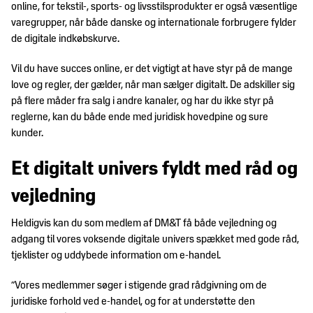
Trends
DM&T's
online, for tekstil-, sports- og livsstilsprodukter er også væsentlige
&
historie
varegrupper, når både danske og internationale forbrugere fylder
design
de digitale indkøbskurve.
Brancheerklæringer
Udvidet
Vil du have succes online, er det vigtigt at have styr på de mange
producentansvar
love og regler, der gælder, når man sælger digitalt. De adskiller sig
på flere måder fra salg i andre kanaler, og har du ikke styr på
reglerne, kan du både ende med juridisk hovedpine og sure
kunder.
Et digitalt univers fyldt med råd og
vejledning
Heldigvis kan du som medlem af DM&T få både vejledning og
adgang til vores voksende digitale univers spækket med gode råd,
tjeklister og uddybede information om e-handel.
”Vores medlemmer søger i stigende grad rådgivning om de
juridiske forhold ved e-handel, og for at understøtte den