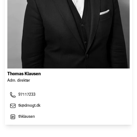
Thomas Klausen
Adm. direktør
97117233
tk@dmogt.dk
thklausen