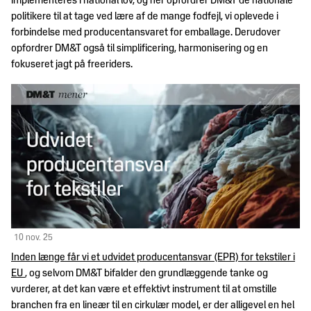
implementeres i national lov, og her opfordrer DM&T de nationale
Handelsjura
Dine
politikere til at tage ved lære af de mange fodfejl, vi oplevede i
Om
HR-
fordele
forbindelse med producentansvaret for emballage. Derudover
os
Jura
som
opfordrer DM&T også til simplificering, harmonisering og en
medlem
fokuseret jagt på freeriders.
Hvem
International
Politik
er
handel
Ramme- og
DM&T?
rabataftaler
DM&T's
Internationalt
Jobbørs
politiske
DM&T's
juridisk
Vores
arbejde
bestyrelse
netværk
medlemmer
Kontakt
Politiske
DM&T's
Kemi
Betingelser
prioriteter
medarbejdere
for
Presse
Mærkning
rådgivning
Branchens bidrag til
&
samfundsøkonomien
standarder
Vedtægter
DM&T
10 nov. 25
for fuldt
Sport
Inden længe får vi et udvidet producentansvar (EPR) for tekstiler i
DM&T's forpligtelse
Persondata
medlemskab
EU
, og selvom DM&T bifalder den grundlæggende tanke og
til ansvarlig
Told
vurderer, at det kan være et effektivt instrument til at omstille
virksomhedsadfærd
dmogt.ai
Vedtægter for
branchen fra en lineær til en cirkulær model, er der alligevel en hel
servicemedlemskab