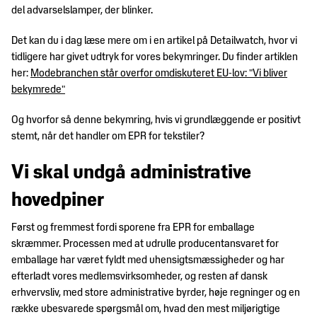
Trends
DM&T's
del advarselslamper, der blinker.
&
historie
design
Det kan du i dag læse mere om i en artikel på Detailwatch, hvor vi
Brancheerklæringer
tidligere har givet udtryk for vores bekymringer. Du finder artiklen
Udvidet
her:
Modebranchen står overfor omdiskuteret EU-lov: "Vi bliver
producentansvar
bekymrede"
Og hvorfor så denne bekymring, hvis vi grundlæggende er positivt
stemt, når det handler om EPR for tekstiler?
Vi skal undgå administrative
hovedpiner
Først og fremmest fordi sporene fra EPR for emballage
skræmmer. Processen med at udrulle producentansvaret for
emballage har været fyldt med uhensigtsmæssigheder og har
efterladt vores medlemsvirksomheder, og resten af dansk
erhvervsliv, med store administrative byrder, høje regninger og en
række ubesvarede spørgsmål om, hvad den mest miljørigtige