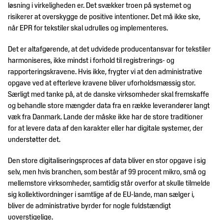
løsning i virkeligheden er. Det svækker troen på systemet og
risikerer at overskygge de positive intentioner. Det må ikke ske,
når EPR for tekstiler skal udrulles og implementeres.
Det er altafgørende, at det udvidede producentansvar for tekstiler
harmoniseres, ikke mindst i forhold til registrerings- og
rapporteringskravene. Hvis ikke, frygter vi at den administrative
opgave ved at efterleve kravene bliver uforholdsmæssig stor.
Særligt med tanke på, at de danske virksomheder skal fremskaffe
og behandle store mængder data fra en række leverandører langt
væk fra Danmark. Lande der måske ikke har de store traditioner
for at levere data af den karakter eller har digitale systemer, der
understøtter det.
Den store digitaliseringsproces af data bliver en stor opgave i sig
selv, men hvis branchen, som består af 99 procent mikro, små og
mellemstore virksomheder, samtidig står overfor at skulle tilmelde
sig kollektivordninger i samtlige af de EU-lande, man sælger i,
bliver de administrative byrder for nogle fuldstændigt
uoverstigelige.