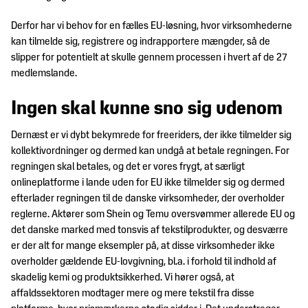
Derfor har vi behov for en fælles EU-løsning, hvor virksomhederne
kan tilmelde sig, registrere og indrapportere mængder, så de
slipper for potentielt at skulle gennem processen i hvert af de 27
medlemslande.
Ingen skal kunne sno sig udenom
Dernæst er vi dybt bekymrede for freeriders, der ikke tilmelder sig
kollektivordninger og dermed kan undgå at betale regningen. For
regningen skal betales, og det er vores frygt, at særligt
onlineplatforme i lande uden for EU ikke tilmelder sig og dermed
efterlader regningen til de danske virksomheder, der overholder
reglerne. Aktører som Shein og Temu oversvømmer allerede EU og
det danske marked med tonsvis af tekstilprodukter, og desværre
er der alt for mange eksempler på, at disse virksomheder ikke
overholder gældende EU-lovgivning, bl.a. i forhold til indhold af
skadelig kemi og produktsikkerhed. Vi hører også, at
affaldssektoren modtager mere og mere tekstil fra disse