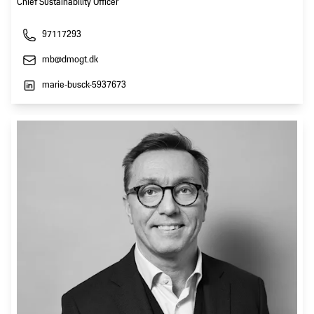
Chief Sustainability Officer
97117293
mb@dmogt.dk
marie-busck-5937673