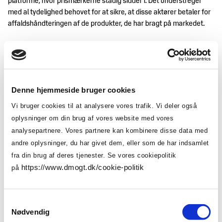
platforme, hvor prismærkerne stadig sidder i. Det understreger
med al tydelighed behovet for at sikre, at disse aktører betaler for
affaldshåndteringen af de produkter, de har bragt på markedet.
Derfor skal vi have øget monitorering og en styrket håndhævelse
på EU-niveau, som gør det meget vanskeligere at undslippe.
Miljøgraduerede gebyrer skal
Denne hjemmeside bruger cookies
ensartes
Vi bruger cookies til at analysere vores trafik. Vi deler også
oplysninger om din brug af vores website med vores
Til sidst er vi også nødt til at nævne de miljøgraduerede gebyrer.
analysepartnere. Vores partnere kan kombinere disse data med
Heller ikke her nytter det, at virksomhederne skal navigere i 27
andre oplysninger, du har givet dem, eller som de har indsamlet
forskellige nationale regelsæt. Tværtimod har vi behov for en
simpel harmoniseret tilgang til gebyrerne, så vi ikke spænder ben
fra din brug af deres tjenester. Se vores cookiepolitik
for potentialet ved at gøre rammerne overdrevent komplekse og
https://www.dmogt.dk/cookie-politik
på
indsatserne fragmenterede.
Hvis vi får et udvidet producentansvar for tekstiler, der er
Samtykkevalg
harmoniseret på tværs af EU, minimerer de administrative byrder,
Nødvendig
fokuserer på at skabe skalerbare løsninger, og stiller freeriders til