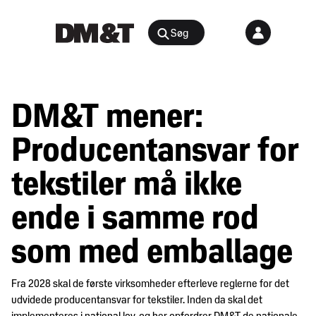
Søg
Rådgivning
DM&T mener:
Agenter &
Arrangementer
Distributører
Producentansvar for
Arbejdsmiljø
Nyheder
tekstiler må ikke
&
Bæredygtighed
indsigt
og
ende i samme rod
samfundsansvar
Juridisk
som med emballage
Digital
medlemsportal
E-
Fra 2028 skal de første virksomheder efterleve reglerne for det
handel
Medlemskab
udvidede producentansvar for tekstiler. Inden da skal det