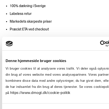
Trends
DM&T's
100% dækning i Sverige
&
historie
design
Labeless retur
Brancheerklæringer
Udvidet
Markedets skarpeste priser
producentansvar
Præcist ETA ved checkout
Priser:
Danmark:
Vil du vide mere?
Denne hjemmeside bruger cookies
Priser fra 27 kroner
Vi bruger cookies til at analysere vores trafik. Vi deler også oplysn
Retur fra 27 kroner
Bliv medlem af DM&T i dag og få adgang til denne
din brug af vores website med vores analysepartnere. Vores partne
og mange andre artikler, ekspertrådgivning og
Sverige:
kombinere disse data med andre oplysninger, du har givet dem, ell
meget mere.
de har indsamlet fra din brug af deres tjenester. Se vores cookiepoli
Priser fra 54 SEK. – altså cirka. 32 kroner
https://www.dmogt.dk/cookie-politik
på
Priser fra 54 SEK.
Bliv medlem
Log ind