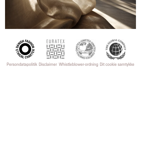
Persondatapolitik
Disclaimer
Whistleblower-ordning
Dit cookie samtykke