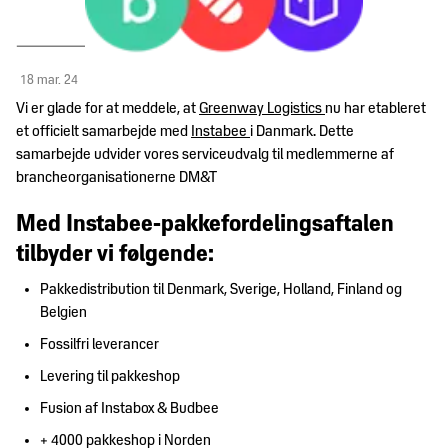
Handelsjura
Dine
Om
HR-
fordele
os
Jura
som
18 mar. 24
medlem
Hvem
International
Politik
Vi er glade for at meddele, at
Greenway Logistics
nu har etableret
er
handel
Ramme- og
et officielt samarbejde med
Instabee
i Danmark. Dette
DM&T?
rabataftaler
samarbejde udvider vores serviceudvalg til medlemmerne af
DM&T's
Internationalt
Jobbørs
brancheorganisationerne DM&T
politiske
DM&T's
juridisk
Vores
arbejde
bestyrelse
netværk
medlemmer
Med Instabee-pakkefordelingsaftalen
Kontakt
Politiske
DM&T's
Kemi
Betingelser
tilbyder vi følgende:
prioriteter
medarbejdere
for
Presse
Mærkning
Pakkedistribution til Denmark, Sverige, Holland, Finland og
rådgivning
Branchens bidrag til
&
Belgien
samfundsøkonomien
standarder
Vedtægter
DM&T
Fossilfri leverancer
for fuldt
Sport
DM&T's forpligtelse
Persondata
Levering til pakkeshop
medlemskab
til ansvarlig
Fusion af Instabox & Budbee
Told
virksomhedsadfærd
dmogt.ai
Vedtægter for
+ 4000 pakkeshop i Norden
servicemedlemskab