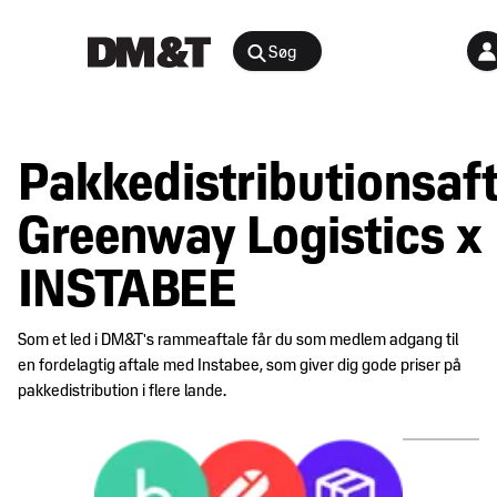
Søg
Rådgivning
Pakkedistributionsaft
Agenter &
Arrangementer
Distributører
Greenway Logistics x
Arbejdsmiljø
Nyheder
INSTABEE
&
Bæredygtighed
indsigt
og
Som et led i DM&T's rammeaftale får du som medlem adgang til
samfundsansvar
en fordelagtig aftale med Instabee, som giver dig gode priser på
Juridisk
Digital
pakkedistribution i flere lande.
medlemsportal
E-
handel
Medlemskab