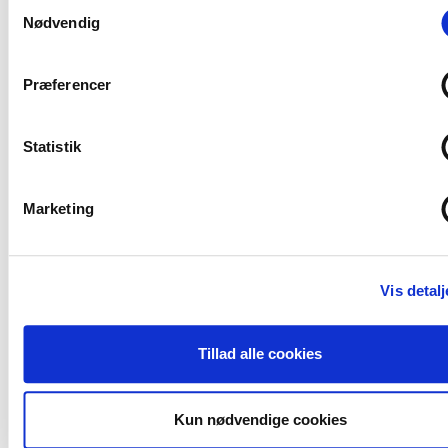
Samtykkevalg
Olietillæg :
Nødvendig
DK : 2,07 – billigere end andre i markedet
SE: 2,50 SEK
Præferencer
Statistik
Marketing
Få Seneste nyt
Tilmeld nyhedsbrev
Vis detalj
Følg os
Tillad alle cookies
Kun nødvendige cookies