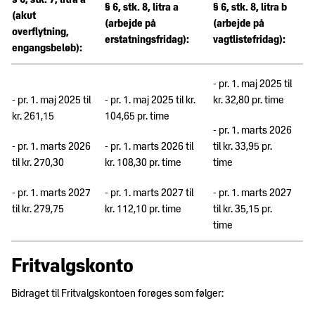
§ 6, stk. 7, litra a
§ 6, stk. 8, litra a
§ 6, stk. 8, litra b
(akut
(arbejde på
(arbejde på
overflytning,
erstatningsfridag):
vagtlistefridag):
engangsbeløb):
- pr. 1. maj 2025 til
- pr. 1. maj 2025 til
- pr. 1. maj 2025 til kr.
kr. 32,80 pr. time
kr. 261,15
104,65 pr. time
- pr. 1. marts 2026
- pr. 1. marts 2026
- pr. 1. marts 2026 til
til kr. 33,95 pr.
til kr. 270,30
kr. 108,30 pr. time
time
- pr. 1. marts 2027
- pr. 1. marts 2027 til
- pr. 1. marts 2027
til kr. 279,75
kr. 112,10 pr. time
til kr. 35,15 pr.
time
Fritvalgskonto
Bidraget til Fritvalgskontoen forøges som følger: