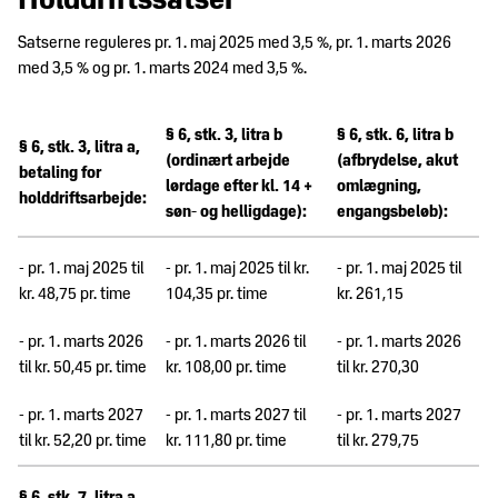
Holddriftssatser
Satserne reguleres pr. 1. maj 2025 med 3,5 %, pr. 1. marts 2026
med 3,5 % og pr. 1. marts 2024 med 3,5 %.
§ 6, stk. 3, litra b
§ 6, stk. 6, litra b
§ 6, stk. 3, litra a,
(ordinært arbejde
(afbrydelse, akut
betaling for
lørdage efter kl. 14 +
omlægning,
holddriftsarbejde:
søn- og helligdage):
engangsbeløb):
- pr. 1. maj 2025 til
- pr. 1. maj 2025 til kr.
- pr. 1. maj 2025 til
kr. 48,75 pr. time
104,35 pr. time
kr. 261,15
- pr. 1. marts 2026
- pr. 1. marts 2026 til
- pr. 1. marts 2026
til kr. 50,45 pr. time
kr. 108,00 pr. time
til kr. 270,30
- pr. 1. marts 2027
- pr. 1. marts 2027 til
- pr. 1. marts 2027
til kr. 52,20 pr. time
kr. 111,80 pr. time
til kr. 279,75