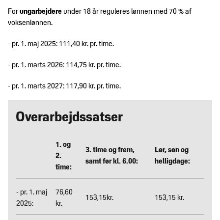
For
ungarbejdere
under 18 år reguleres lønnen med 70 % af
voksenlønnen.
- pr. 1. maj 2025: 111,40 kr. pr. time.
- pr. 1. marts 2026: 114,75 kr. pr. time.
- pr. 1. marts 2027: 117,90 kr. pr. time.
Overarbejdssatser
1. og
3. time og frem,
Lør, søn og
2.
samt før kl. 6.00:
helligdage:
time:
- pr. 1. maj
76,60
153,15kr.
153,15 kr.
2025:
kr.