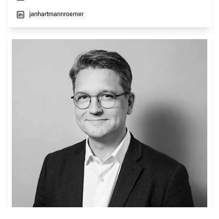
janhartmannroemer