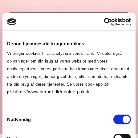
Barsel
Hos DMogT arbejder vi for at sikre, at vores
Denne hjemmeside bruger cookies
medlemmer er
velinformerede om reglerne for
barsel og orlov
. Vores formål er at gøre det klart
Vi bruger cookies til at analysere vores trafik. Vi deler også
for både arbejdsgivere og ansatte i mode- og
oplysninger om din brug af vores website med vores
tekstilindustrien, hvilke rettigheder og forpligtelser
analysepartnere. Vores partnere kan kombinere disse data med
de har, så arbejdspladsen er fair og givende for
andre oplysninger, du har givet dem, eller som de har indsamlet
alle.
fra din brug af deres tjenester. Se vores cookiepolitik
https://www.dmogt.dk/cookie-politik
på
På siden her finder du detaljerede informationer
om
barselslovgivningen
, retten til
orlov
og
dagpenge
, og hvordan disse love gælder både
Samtykkevalg
biologiske og adoptive forældre. Vi sikrer, at du
Nødvendig
som medlem har de nødvendige oplysninger til at
navigere i arbejdslivets og familielivets
sammenfletninger med sikkerhed.