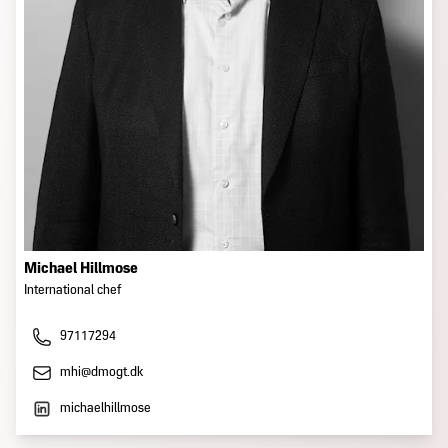
kan hjælpe.
anvendes og i stedet bruges viskose osv.
Michael Hillmose
International chef
97117294
mhi@dmogt.dk
michaelhillmose