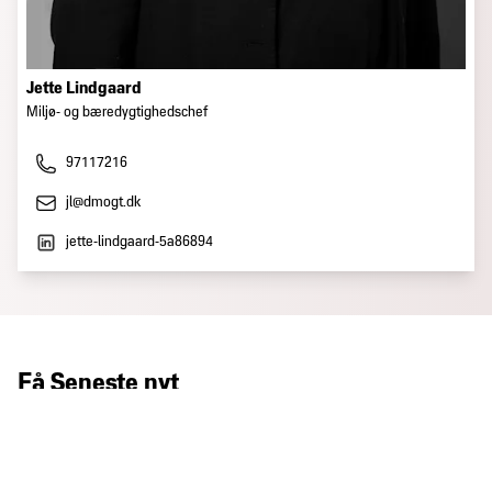
Jette Lindgaard
Miljø- og bæredygtighedschef
97117216
jl@dmogt.dk
jette-lindgaard-5a86894
Få Seneste nyt
Tilmeld nyhedsbrev