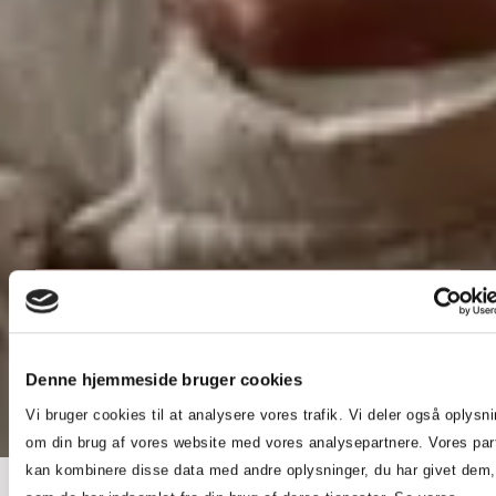
Mærkningsregler
De fleste produkter skal mærkes efter flere
Denne hjemmeside bruger cookies
standarder. DM&T vejleder vores medlemmer i,
hvilke standarder der er relevante i forhold til det
Vi bruger cookies til at analysere vores trafik. Vi deler også oplysn
specifikke produkt. Læs mere om forskellige
om din brug af vores website med vores analysepartnere. Vores par
mærkningsregler her.
kan kombinere disse data med andre oplysninger, du har givet dem, 