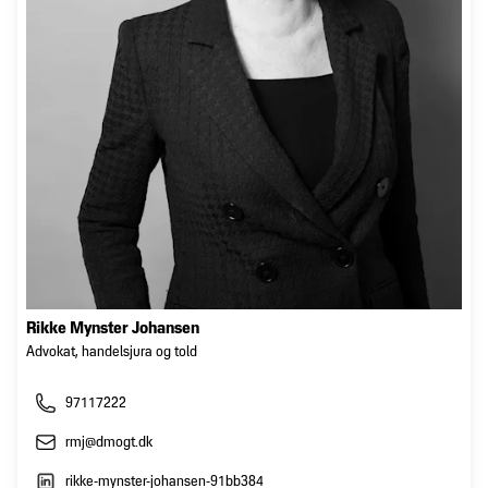
Rikke Mynster Johansen
Advokat, handelsjura og told
97117222
rmj@dmogt.dk
rikke-mynster-johansen-91bb384