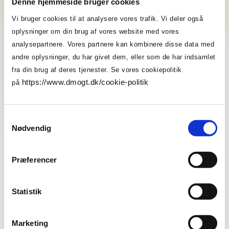
Denne hjemmeside bruger cookies
Bliv medlem af DM&T i dag og få adgang til denne
Vi bruger cookies til at analysere vores trafik. Vi deler også
og mange andre artikler, ekspertrådgivning og
oplysninger om din brug af vores website med vores
meget mere.
analysepartnere. Vores partnere kan kombinere disse data med
andre oplysninger, du har givet dem, eller som de har indsamlet
fra din brug af deres tjenester. Se vores cookiepolitik
Bliv medlem
Log ind
https://www.dmogt.dk/cookie-politik
på
Samtykkevalg
Persondata - Q&A generelt
Nødvendig
DM&T giver dig svar på dine mere generelle
spørgsmål om persondata.
Præferencer
Vil du høre mere?
Statistik
Ræk endeligt ud og lad os hjælpe dig videre.
Marketing