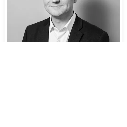
Michael Lund-Nielsen
Overenskomstchef, advokat
97117235