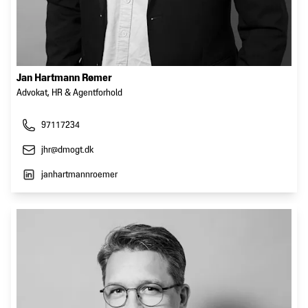
Jan Hartmann Rømer
Advokat, HR & Agentforhold
97117234
jhr@dmogt.dk
janhartmannroemer