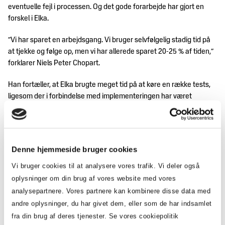
eventuelle fejl i processen. Og det gode forarbejde har gjort en
forskel i Elka.
”Vi har sparet en arbejdsgang. Vi bruger selvfølgelig stadig tid på
at tjekke og følge op, men vi har allerede sparet 20-25 % af tiden,”
forklarer Niels Peter Chopart.
Han fortæller, at Elka brugte meget tid på at køre en række tests,
ligesom der i forbindelse med implementeringen har været
omfattende dialog med marketingafdelingen for at se, hvordan
man også kan bruge informationerne i produktpasset
kommercielt. Men det kræver, at man har motoren, altså data, på
plads, understreger Niels Peter Chopart.
Denne hjemmeside bruger cookies
Han anbefaler også, at man afsætter tid til at få styr på
Vi bruger cookies til at analysere vores trafik. Vi deler også
produktionen. Printeropsætning kan lyde som en simpel opgave,
oplysninger om din brug af vores website med vores
men det viste sig at være langt vanskeligere end antaget. Den
analysepartnere. Vores partnere kan kombinere disse data med
viden tager Elka nu med fra deres egen fabrik i Litauen, og den kan
andre oplysninger, du har givet dem, eller som de har indsamlet
bruges i forbindelse med, at man begynder at rulle den nye løsning
fra din brug af deres tjenester. Se vores cookiepolitik
ud hos eksterne samarbejdspartnere i Kina i tæt samarbejde med