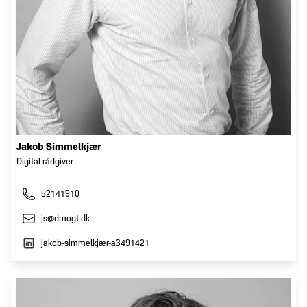
Jakob Simmelkjær
Digital rådgiver
52141910
js@dmogt.dk
jakob-simmelkjær-a3491421