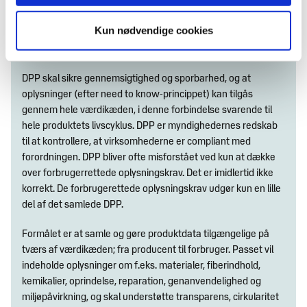
Det digitale produktpas bliver et centralt værktøj i EU’s
Kun nødvendige cookies
kommende tekstilregulering. DPP er en væsentlig del af
ecodesign-forordningen
.
DPP skal sikre gennemsigtighed og sporbarhed, og at
oplysninger (efter need to know-princippet) kan tilgås
gennem hele værdikæden, i denne forbindelse svarende til
hele produktets livscyklus. DPP er myndighedernes redskab
til at kontrollere, at virksomhederne er compliant med
forordningen. DPP bliver ofte misforstået ved kun at dække
over forbrugerrettede oplysningskrav. Det er imidlertid ikke
korrekt. De forbrugerettede oplysningskrav udgør kun en lille
del af det samlede DPP.
Formålet er at samle og gøre produktdata tilgængelige på
tværs af værdikæden; fra producent til forbruger. Passet vil
indeholde oplysninger om f.eks. materialer, fiberindhold,
kemikalier, oprindelse, reparation, genanvendelighed og
miljøpåvirkning, og skal understøtte transparens, cirkularitet