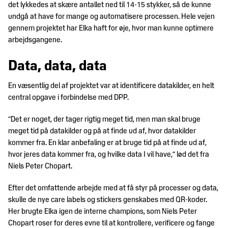
det lykkedes at skære antallet ned til 14-15 stykker, så de kunne
undgå at have for mange og automatisere processen. Hele vejen
gennem projektet har Elka haft for øje, hvor man kunne optimere
arbejdsgangene.
Data, data, data
En væsentlig del af projektet var at identificere datakilder, en helt
central opgave i forbindelse med DPP.
”Det er noget, der tager rigtig meget tid, men man skal bruge
meget tid på datakilder og på at finde ud af, hvor datakilder
kommer fra. En klar anbefaling er at bruge tid på at finde ud af,
hvor jeres data kommer fra, og hvilke data I vil have,” lød det fra
Niels Peter Chopart.
Efter det omfattende arbejde med at få styr på processer og data,
skulle de nye care labels og stickers genskabes med QR-koder.
Her brugte Elka igen de interne champions, som Niels Peter
Chopart roser for deres evne til at kontrollere, verificere og fange