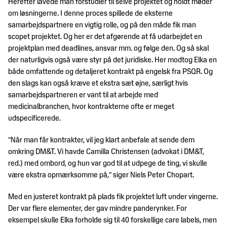
Herefter lavede man forstudier til selve projektet og holdt møder
om løsningerne. I denne proces spillede de eksterne
samarbejdspartnere en vigtig rolle, og på den måde fik man
scopet projektet. Og her er det afgørende at få udarbejdet en
projektplan med deadlines, ansvar mm. og følge den. Og så skal
der naturligvis også være styr på det juridiske. Her modtog Elka en
både omfattende og detaljeret kontrakt på engelsk fra PSQR. Og
den slags kan også kræve et ekstra sæt øjne, særligt hvis
samarbejdspartneren er vant til at arbejde med
medicinalbranchen, hvor kontrakterne ofte er meget
udspecificerede.
”Når man får kontrakter, vil jeg klart anbefale at sende dem
omkring DM&T. Vi havde Camilla Christensen (advokat i DM&T,
red.) med ombord, og hun var god til at udpege de ting, vi skulle
være ekstra opmærksomme på,” siger Niels Peter Chopart.
Med en justeret kontrakt på plads fik projektet luft under vingerne.
Der var flere elementer, der gav mindre panderynker. For
eksempel skulle Elka forholde sig til 40 forskellige care labels, men