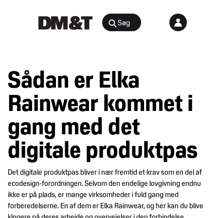
Søg
Rådgivning
Sådan er Elka
Agenter &
Arrangementer
Distributører
Rainwear kommet i
Arbejdsmiljø
Nyheder
gang med det
&
Bæredygtighed
indsigt
og
digitale produktpas
samfundsansvar
Juridisk
Digital
Det digitale produktpas bliver i nær fremtid et krav som en del af
medlemsportal
ecodesign-forordningen. Selvom den endelige lovgivning endnu
E-
ikke er på plads, er mange virksomheder i fuld gang med
handel
Medlemskab
forberedelserne. En af dem er Elka Rainwear, og her kan du blive
klogere på deres arbejde og overvejelser i den forbindelse.