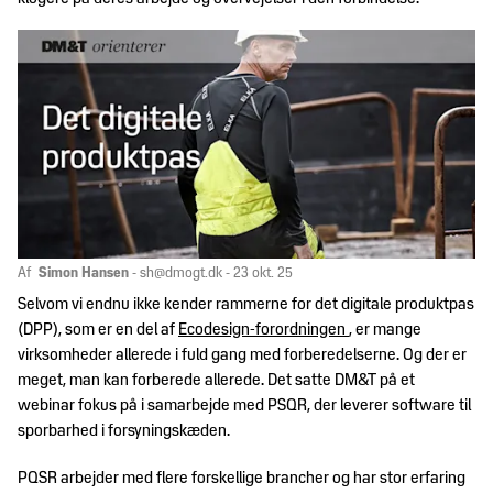
Handelsjura
Dine
Om
HR-
fordele
os
Jura
som
medlem
Hvem
International
Politik
er
handel
Ramme- og
DM&T?
rabataftaler
DM&T's
Internationalt
Jobbørs
politiske
DM&T's
juridisk
Vores
arbejde
bestyrelse
netværk
medlemmer
Kontakt
Politiske
DM&T's
Af
Simon Hansen
-
sh@dmogt.dk
- 23 okt. 25
Kemi
Betingelser
prioriteter
medarbejdere
for
Selvom vi endnu ikke kender rammerne for det digitale produktpas
Presse
Mærkning
rådgivning
(DPP), som er en del af
Ecodesign-forordningen
, er mange
Branchens bidrag til
&
virksomheder allerede i fuld gang med forberedelserne. Og der er
samfundsøkonomien
standarder
Vedtægter
DM&T
meget, man kan forberede allerede. Det satte DM&T på et
for fuldt
Sport
webinar fokus på i samarbejde med PSQR, der leverer software til
DM&T's forpligtelse
Persondata
medlemskab
sporbarhed i forsyningskæden.
til ansvarlig
Told
virksomhedsadfærd
dmogt.ai
Vedtægter for
PQSR arbejder med flere forskellige brancher og har stor erfaring
servicemedlemskab