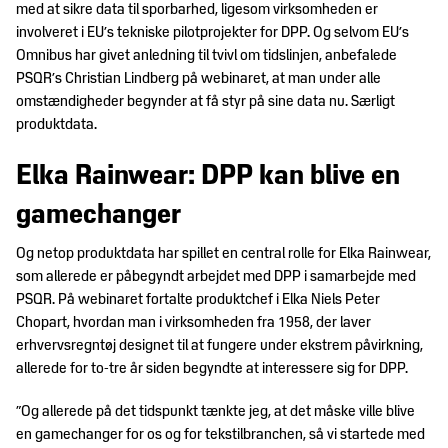
Trends
DM&T's
med at sikre data til sporbarhed, ligesom virksomheden er
&
historie
involveret i EU’s tekniske pilotprojekter for DPP. Og selvom EU’s
design
Omnibus har givet anledning til tvivl om tidslinjen, anbefalede
Brancheerklæringer
PSQR’s Christian Lindberg på webinaret, at man under alle
Udvidet
omstændigheder begynder at få styr på sine data nu. Særligt
producentansvar
produktdata.
Elka Rainwear: DPP kan blive en
gamechanger
Og netop produktdata har spillet en central rolle for Elka Rainwear,
som allerede er påbegyndt arbejdet med DPP i samarbejde med
PSQR. På webinaret fortalte produktchef i Elka Niels Peter
Chopart, hvordan man i virksomheden fra 1958, der laver
erhvervsregntøj designet til at fungere under ekstrem påvirkning,
allerede for to-tre år siden begyndte at interessere sig for DPP.
”Og allerede på det tidspunkt tænkte jeg, at det måske ville blive
en gamechanger for os og for tekstilbranchen, så vi startede med