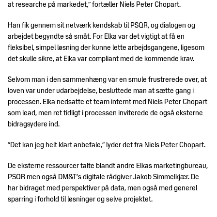
at researche på markedet,” fortæller Niels Peter Chopart.
Han fik gennem sit netværk kendskab til PSQR, og dialogen og
arbejdet begyndte så småt. For Elka var det vigtigt at få en
fleksibel, simpel løsning der kunne lette arbejdsgangene, ligesom
det skulle sikre, at Elka var compliant med de kommende krav.
Selvom man i den sammenhæng var en smule frustrerede over, at
loven var under udarbejdelse, besluttede man at sætte gang i
processen. Elka nedsatte et team internt med Niels Peter Chopart
som lead, men ret tidligt i processen inviterede de også eksterne
bidragsydere ind.
”Det kan jeg helt klart anbefale,” lyder det fra Niels Peter Chopart.
De eksterne ressourcer talte blandt andre Elkas marketingbureau,
PSQR men også DM&T’s digitale rådgiver Jakob Simmelkjær. De
har bidraget med perspektiver på data, men også med generel
sparring i forhold til løsninger og selve projektet.