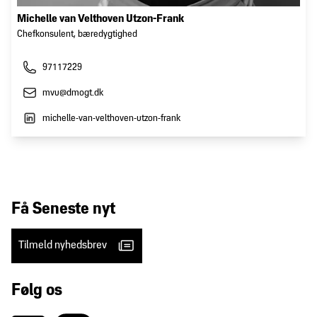
Michelle van Velthoven Utzon-Frank
Chefkonsulent, bæredygtighed
97117229
mvu@dmogt.dk
michelle-van-velthoven-utzon-frank
Få Seneste nyt
Tilmeld nyhedsbrev
Følg os