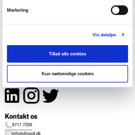
Trends
DM&T's
&
historie
Marketing
design
Brancheerklæringer
Udvidet
producentansvar
Vis detaljer
Få Seneste nyt
Tillad alle cookies
Tilmeld nyhedsbrev
Kun nødvendige cookies
Følg os
Kontakt os
9711 7200
info@dmogt.dk