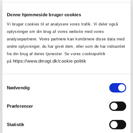
Vi kunne desværre ikke
Handelsjura
Dine
Om
finde det du søgte.
HR-
fordele
Denne hjemmeside bruger cookies
os
Du kan
søge i vores
Jura
som
Vi bruger cookies til at analysere vores trafik. Vi deler også
medlem
indhold
, eller
gå til
Hvem
International
oplysninger om din brug af vores website med vores
Politik
forsiden
. Leder du efter en
er
handel
Ramme- og
analysepartnere. Vores partnere kan kombinere disse data med
DM&T?
rabataftaler
kontrakt eller andre
andre oplysninger, du har givet dem, eller som de har indsamlet
DM&T's
Internationalt
Jobbørs
juridiske dokumenter,
politiske
fra din brug af deres tjenester. Se vores cookiepolitik
DM&T's
juridisk
Vores
arbejde
https://www.dmogt.dk/cookie-politik
på
bestyrelse
henviser vi til
vores juridiske
netværk
medlemmer
Kontakt
medlemsportal
.
Politiske
DM&T's
Kemi
Betingelser
prioriteter
medarbejdere
for
Samtykkevalg
Presse
Mærkning
Nødvendig
rådgivning
Branchens bidrag til
&
samfundsøkonomien
standarder
Vedtægter
DM&T
Præferencer
for fuldt
Sport
DM&T's forpligtelse
Persondata
medlemskab
til ansvarlig
Told
virksomhedsadfærd
Statistik
dmogt.ai
Vedtægter for
servicemedlemskab